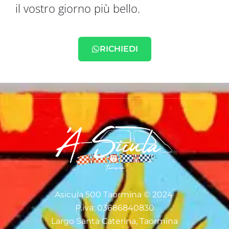
il vostro giorno più bello.
RICHIEDI
Asicula 500 Taormina © 2024
P.iva: 03686840830
Largo Santa Caterina, Taormina