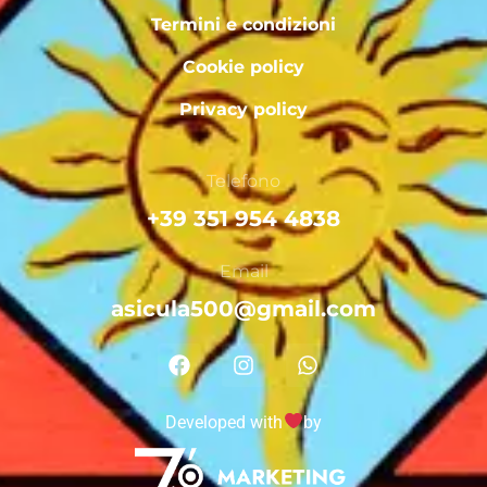
Termini e condizioni
Cookie policy
Privacy policy
Telefono
+39 351 954 4838
Email
asicula500@gmail.com
Developed with
by